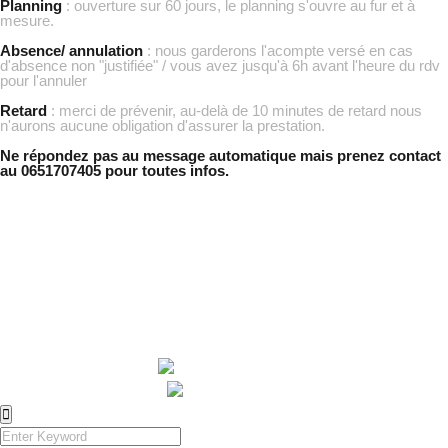
Planning
: ouverture sur 60 jours, le planning s'ouvre au fur et à
mesure.
Absence/ annulation
: nous garderons l'acompte versé en cas
d'absence non "justifiée" / vous avez jusqu'à 6h avant l'heure du rdv
pour l'annuler
Retard
: merci de prévenir, au-delà de 10 minutes de retard nous
n'aurons aucune obligation d'assurer la prestation.
Ne répondez pas au message automatique mais prenez contact
au 0651707405 pour toutes infos.
© Amazing Locks 2022
Prendre rendez-vous
Contact
Mentions légales
Suivez-nous